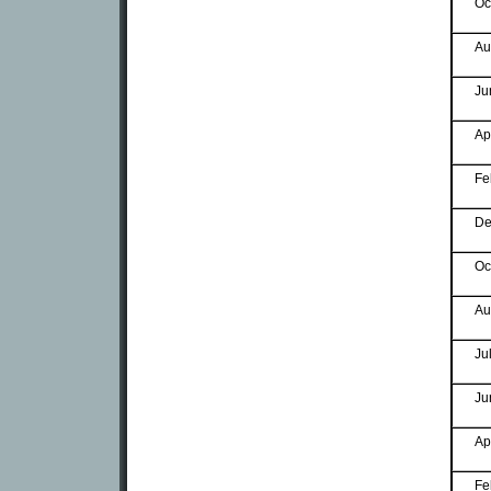
Oc
Au
Ju
Ap
Fe
De
Oc
Au
Ju
Ju
Ap
Fe