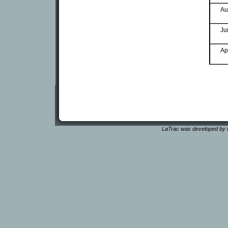
Au
Ju
Ap
LaTrac was developed by t